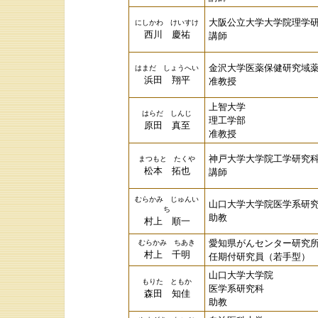
大阪公立大学大学院理学
にしかわ けいすけ
西川 慶祐
講師
金沢大学医薬保健研究域
はまだ しょうへい
浜田 翔平
准教授
上智大学
はらだ しんじ
理工学部
原田 真至
准教授
神戸大学大学院工学研究
まつもと たくや
松本 拓也
講師
むらかみ じゅんい
山口大学大学院医学系研
ち
助教
村上 順一
愛知県がんセンター研究
むらかみ ちあき
村上 千明
任期付研究員（若手型）
山口大学大学院
もりた ともか
医学系研究科
森田 知佳
助教