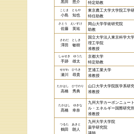
黒田 悠介
特定助教
東京農工大学大学院工学
こじま ともや
小島 知也
特任助教
岡山大学学術研究院
さとう えいすけ
佐藤 英祐
助教
国立大学法人東京科学大
さわだ としき
理工学院
澤田 敏樹
准教授
京都大学
しゅせき ゆうた
手跡 雄太
特定助教
芝浦工業大学
せがわ ひろき
瀬川 尋貴
准教授
山口大学大学院医学系研
たかはし ひでのり
高橋 秀典
准教授
九州大学カーボンニュー
たかはし ゆきな
ル・エネルギー国際研究
髙橋 幸奈
准教授
九州大学大学院
つるた あきと
薬学研究院
鶴田 朗人
講師