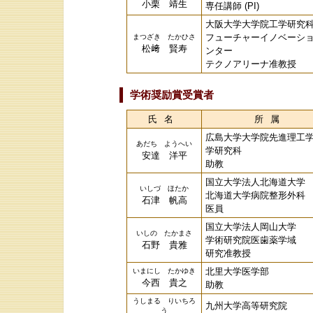
小栗 靖生
専任講師 (PI)
大阪大学大学院工学研究
フューチャーイノベーシ
まつざき たかひさ
松﨑 賢寿
ンター
テクノアリーナ准教授
学術奨励賞受賞者
氏名
所属
広島大学大学院先進理工
あだち ようへい
学研究科
安達 洋平
助教
国立大学法人北海道大学
いしづ ほたか
北海道大学病院整形外科
石津 帆高
医員
国立大学法人岡山大学
いしの たかまさ
学術研究院医歯薬学域
石野 貴雅
研究准教授
北里大学医学部
いまにし たかゆき
今西 貴之
助教
うしまる りいちろ
九州大学高等研究院
う