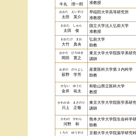
准教授
牛丸 理一郎
早稲田大学高等研究所
おおた えいすけ
太田 英介
准教授
国立大学法人弘前大学
おおた しゅん
太田 俊
准教授
弘前大学
おおたけ まお
大竹 真央
助教
東京大学大学院医学系研
おかだ ひろゆき
岡田 寛之
講師
産業医科大学第３内科学
おぎの のりよし
荻野 学芳
助教
和歌山県立医科大学
かない ゆうた
金井 祐太
教授
東京大学大学院医学系研
かわかみ まさのり
川上 正敬
講師
熊本大学大学院生命科学
かわの やわら
河野 和
助教
京都大学大学院薬学研究
くろだ ゆうすけ