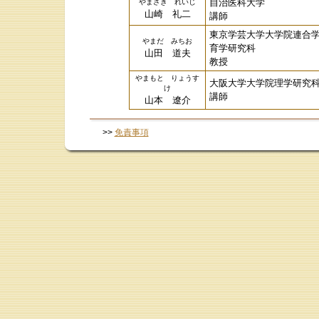
自治医科大学
やまざき れいじ
山崎 礼二
講師
東京学芸大学大学院連合
やまだ みちお
育学研究科
山田 道夫
教授
やまもと りょうす
大阪大学大学院理学研究
け
講師
山本 遼介
>>
免責事項