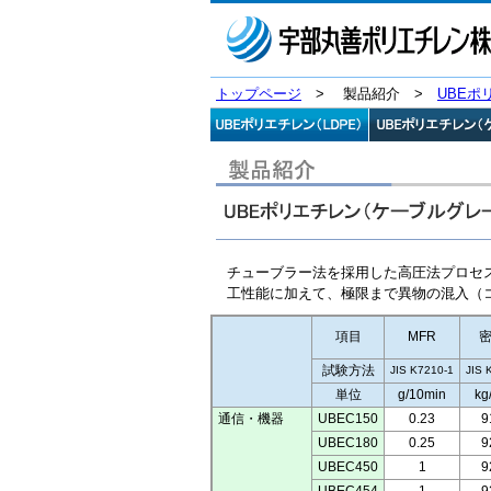
トップページ
> 製品紹介 >
UBE
チューブラー法を採用した高圧法プロセ
工性能に加えて、極限まで異物の混入（
項目
MFR
試験方法
JIS K7210-1
JIS 
単位
g/10min
kg
通信・機器
UBEC150
0.23
9
UBEC180
0.25
9
UBEC450
1
9