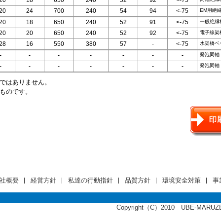
20
18
650
240
52
92
<-75
EM用絶
20
24
700
240
54
94
<-75
一般絶縁
20
18
650
240
52
91
<-75
電子線架
20
20
650
240
52
92
<-75
水架橋ベ
28
16
550
380
57
-
<-75
発泡同軸
-
-
-
-
-
-
-
発泡同軸
-
-
-
-
-
-
-
値ではありません。
るものです。
社概要
経営方針
私達の行動指針
品質方針
環境安全対策
事
Copyright（C）2010 UBE-MARUZEN