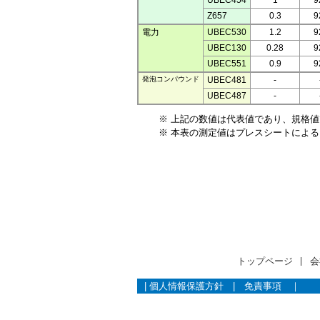
UBEC454
1
9
Z657
0.3
9
電力
UBEC530
1.2
9
UBEC130
0.28
9
UBEC551
0.9
9
発泡コンパウンド
UBEC481
-
UBEC487
-
※ 上記の数値は代表値であり、規格
※ 本表の測定値はプレスシートによ
トップページ
会
|
個人情報保護方針
|
免責事項
｜