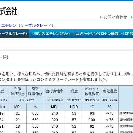
お問い合わせ
ポリエチレン（ケーブルグレード）
スを用い、様々な用途へ、優れた性能を有する材料を提供しております。特に
コンタミ）を排除したコンタミフリーグレードを実現しました。
引張
引張
ビカット
密度
曲げ弾性率
硬度
脆化温度
破壊強さ
破壊伸び
軟化温度
K7112
JIS K7127
JIS K6922-2
JIS K7215
JIS K7206
JIS K7216
/m
MPa
％
MPa
HDD
℃
℃
3
細物絶縁
19
21
650
240
53
93
<-75
細物絶縁
24
21
650
320
57
100
<-75
同軸絶縁
21
18
650
240
52
92
<-75
同軸絶縁